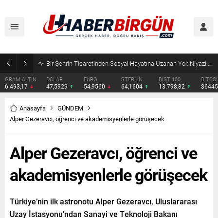
Bir Şehrin Ticaretinden Sosyal Hayatına Uzanan Yol: Niyazi Cihan
TIN
DOLAR
EURO
STERLİN
BIST 100
BITCOIN
ET
7
47,5929
54,9560
64,1604
13.798,82
$64451
$1
Anasayfa
GÜNDEM
Alper Gezeravcı, öğrenci ve akademisyenlerle görüşecek
Alper Gezeravcı, öğrenci ve
akademisyenlerle görüşecek
Türkiye’nin ilk astronotu Alper Gezeravcı, Uluslararası
Uzay İstasyonu’ndan Sanayi ve Teknoloji Bakanı