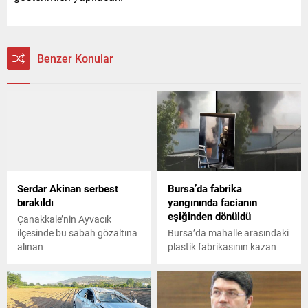
Benzer Konular
Serdar Akinan serbest
Bursa’da fabrika
bırakıldı
yangınında facianın
eşiğinden dönüldü
Çanakkale’nin Ayvacık
ilçesinde bu sabah gözaltına
Bursa’da mahalle arasındaki
alınan
plastik fabrikasının kazan
kısmında yangın çıktı. Yangın
sebebiyle mahalle sakinleri
panik yaşarken, itfaiye
ekiplerinin yerinde