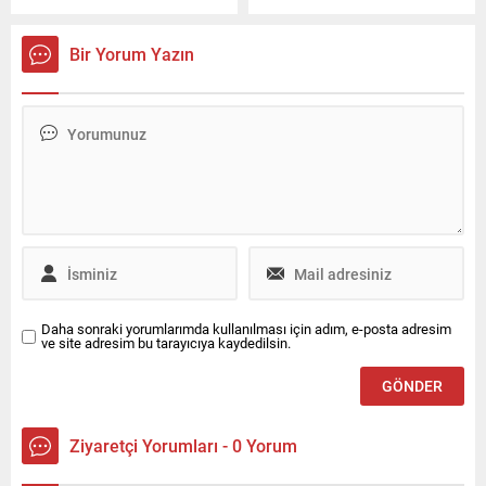
sahibi tarafında çitle çevirildi.
ilçesinde doğan 84 yaşındaki
Komşular arasında çit
Hüseyin Avni Sürücü’nün
nedeniyle çıkan tartışma
hayatı herkesi şaşırtıyor.
Bir Yorum Yazın
kavgaya dönüştü. Kavgada
1975 yılında günlerce dağları
2 kişi darbedilerek
gezip televizyon sinyali
yaralanırken, silahla da
arayan Sürücü, Elazığ’ı
havaya ateş açıldı. 2 kişi ise
televizyonla tanıştırdı.
gözaltına alındı.
‘Vizontele’ filmiyle yaşam
hikayesi neredeyse bire bir
aynı olan Sürücü, filmi her
izlediğinde kendi geçmişine
doğru gidip geliyor.
Daha sonraki yorumlarımda kullanılması için adım, e-posta adresim
ve site adresim bu tarayıcıya kaydedilsin.
Ziyaretçi Yorumları - 0 Yorum