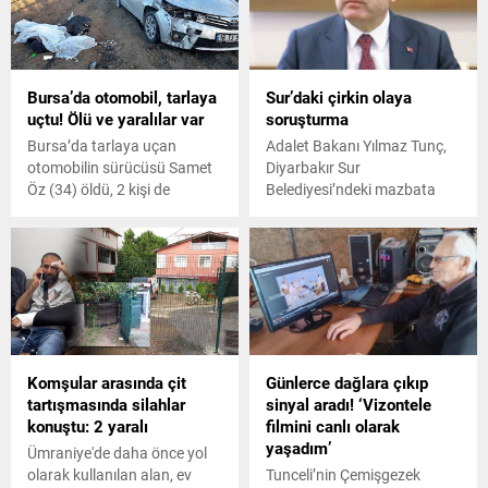
müdahalesiyle yangın
büyümeden söndürüldü.
Bursa’da otomobil, tarlaya
Sur’daki çirkin olaya
uçtu! Ölü ve yaralılar var
soruşturma
Bursa’da tarlaya uçan
Adalet Bakanı Yılmaz Tunç,
otomobilin sürücüsü Samet
Diyarbakır Sur
Öz (34) öldü, 2 kişi de
Belediyesi’ndeki mazbata
yaralandı.
töreni sırasında, DEM
Partililerin makam odasında
asılı bulunan Ulu Önder
Mustafa Kemal Atatürk ve
Cumhurbaşkanı Recep
Tayyip Erdoğan’ın
fotoğraflarına yönelik
hakaretleri nedeniyle
Komşular arasında çit
Günlerce dağlara çıkıp
Diyarbakır Cumhuriyet
tartışmasında silahlar
sinyal aradı! ‘Vizontele
Başsavcılığı’nın olayla ilgili
konuştu: 2 yaralı
filmini canlı olarak
soruşturma başlattığını
yaşadım’
bildirdi.
Ümraniye'de daha önce yol
olarak kullanılan alan, ev
Tunceli’nin Çemişgezek