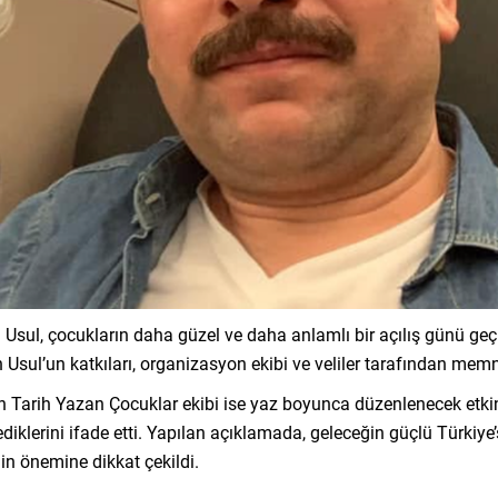
Ali Usul, çocukların daha güzel ve daha anlamlı bir açılış günü g
en Usul’un katkıları, organizasyon ekibi ve veliler tarafından mem
Tarih Yazan Çocuklar ekibi ise yaz boyunca düzenlenecek etkinli
iklerini ifade etti. Yapılan açıklamada, geleceğin güçlü Türkiye’s
in önemine dikkat çekildi.