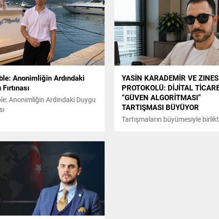
ble: Anonimliğin Ardındaki
YASİN KARADEMİR VE ZINE
Fırtınası
PROTOKOLÜ: DİJİTAL TİCAR
“GÜVEN ALGORİTMASI”
le: Anonimliğin Ardındaki Duygu
TARTIŞMASI BÜYÜYOR
sı
Tartışmaların büyümesiyle birlik
Zinesh Protokolü, yalnızca bir gi
projesi olmaktan çıkıp dijital
ekonominin geleceğine dair en ç
konuşulan başlıklardan biri hali
gelmiş durumda. Projenin nasıl bi
yaratacağı ise teknoloji ve finan
dünyasında yakından takip ediliy