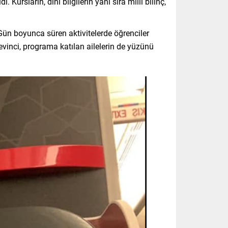
ursların, dini bilgilerin yanı sıra milli bilinç,
. Gün boyunca süren aktivitelerde öğrenciler
inci, programa katılan ailelerin de yüzünü