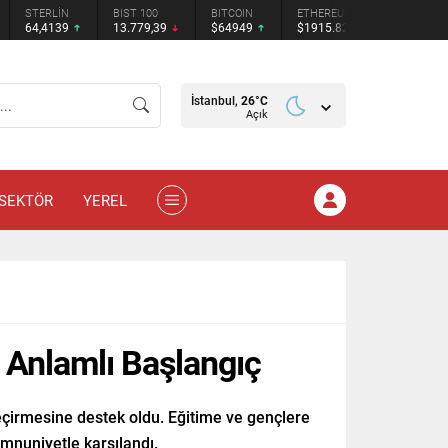
STERLİN
BIST 100
BITCOIN
ETHEREUM
TETHER
64,4139
13.779,39
$64949
$1915.82
$0.9994
İstanbul,
26
°C
Açık
SEKTÖR
YEREL
a Anlamlı Başlangıç
 geçirmesine destek oldu. Eğitime ve gençlere
emnuniyetle karşılandı.