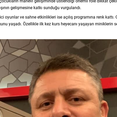
ukların manevi gelişiminde üstlendiği önemli role dikkat çekildi. K
ışının gelişmesine katkı sunduğu vurgulandı.
itici oyunlar ve sahne etkinlikleri ise açılış programına renk kattı
yaşadı. Özellikle ilk kez kurs heyecanı yaşayan miniklerin sev