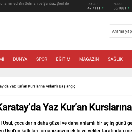
Muhammed Bin Selman ve Şahbaz Şerif ile
GRAM ALTIN
DOLAR
EURO
6.660,55
47,7111
55,1881
Mİ
DÜNYA
SPOR
EĞİTİM
MAGAZİN
SAĞLIK
tay’da Yaz Kur’an Kurslarına Anlamlı Başlangıç
 Karatay’da Yaz Kur’an Kursların
 Ali Usul, çocukların daha güzel ve daha anlamlı bir açılış günü
nen Usul’un katkıları, organizasyon ekibi ve veliler tarafından m