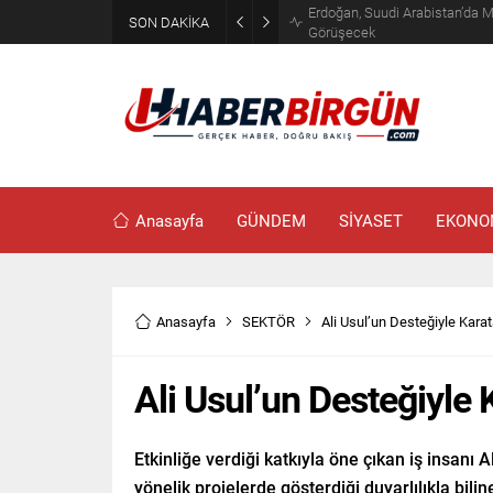
Erdoğan, Suudi Arabistan’da 
SON DAKİKA
Görüşecek
Anasayfa
GÜNDEM
SİYASET
EKONO
Anasayfa
SEKTÖR
Ali Usul’un Desteğiyle Kara
Ali Usul’un Desteğiyle
Etkinliğe verdiği katkıyla öne çıkan iş insanı
yönelik projelerde gösterdiği duyarlılıkla bili