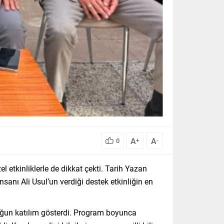
A
A
0
+
-
l etkinliklerle de dikkat çekti. Tarih Yazan
sanı Ali Usul’un verdiği destek etkinliğin en
 yoğun katılım gösterdi. Program boyunca