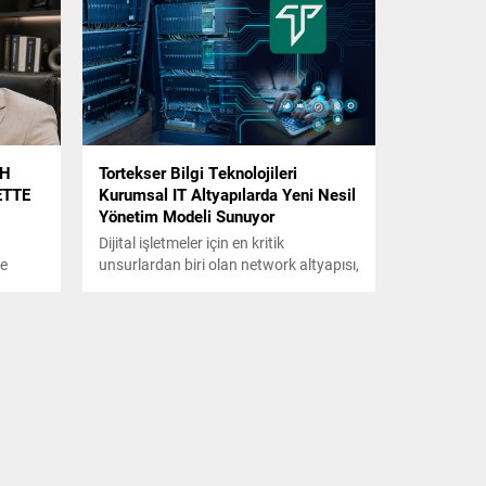
SH
Tortekser Bilgi Teknolojileri
ETTE
Kurumsal IT Altyapılarda Yeni Nesil
Yönetim Modeli Sunuyor
Dijital işletmeler için en kritik
te
unsurlardan biri olan network altyapısı,
rişim
Tortekser Bilgi Teknolojileri’nin
uzmanlık alanları arasında yer alıyor.
ok
Yüksek performanslı ağ çözümleri ile
ne
veri akışı optimize edilirken, sistemlerin
r etki
kesintisiz çalışması hedefleniyor.
s
Ayrıca gelişmiş firewall sistemleri ile ağ
or.
trafiği kontrol altına alınarak yetkisiz
erişimlere karşı güçlü bir güvenlik
katmanı oluşturuluyor.