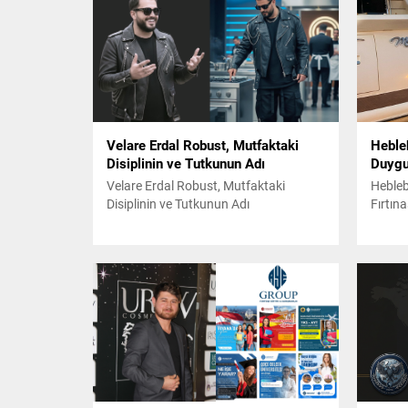
Velare Erdal Robust, Mutfaktaki
Heble
Disiplinin ve Tutkunun Adı
Duygu 
Velare Erdal Robust, Mutfaktaki
Hebleb
Disiplinin ve Tutkunun Adı
Fırtına