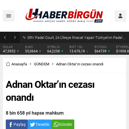
SRV Padel Court, 24 Ülkeye İhracat Yapan Türkiye’nin Padel Kortu Üretim Gücü
DOLAR
EURO
STERLİN
BIST 100
BITCOIN
ETHERE
47,5952
55,0664
64,2258
13.676,19
$64739
$1908.
Anasayfa
GÜNDEM
Adnan Oktar’ın cezası onandı
Adnan Oktar’ın cezası
onandı
8 bin 658 yıl hapse mahkum
Paylaş
Tweetle
Gönder