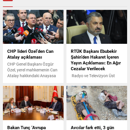
CHP lideri Özel’den Can
RTÜK Başkanı Ebubekir
Atalay açıklaması
Şahin’den Hakaret İçeren
Yayın Açıklaması: En Ağır
CHP Genel Başkanı Özgür
Cezalar Verilecek
Özel, yerel mahkemenin Can
Atalay hakkındaki Anayasa
Radyo ve Televizyon Üst
Mahkemesi (AYM) kararını
Kurulu (RTÜK) Başkanı
Yargıtay'a göndermesine
Ebubekir Şahin, AKP’li
ilişkin konuştu.
Cumhurbaşkanı Recep
Tayyip Erdoğan ve ailesine
yönelik hakaret içeren
söylemlere sert tepki
gösterdi.
Bakan Tunç ‘Avrupa
Avcılar fark etti, 3 gün