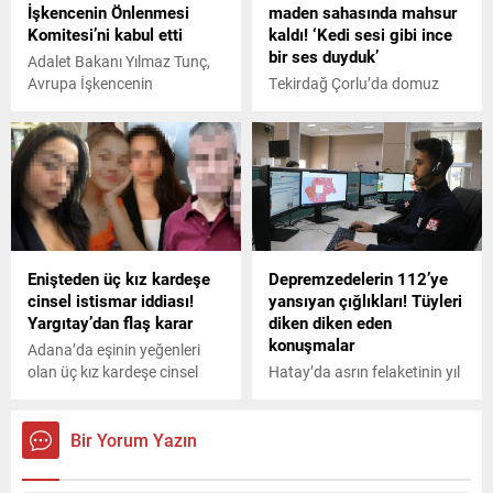
İşkencenin Önlenmesi
maden sahasında mahsur
Komitesi’ni kabul etti
kaldı! ‘Kedi sesi gibi ince
bir ses duyduk’
Adalet Bakanı Yılmaz Tunç,
Avrupa İşkencenin
Tekirdağ Çorlu’da domuz
Önlenmesi Komitesi ile bir
avına çıkan avcıların fark
araya geldi.
ettiği, maden sahasında
yaklaşık 3 gündür mahsur
kalan Fransız gezgin, itfaiye
tarafından bitkin vaziyette
sağ kurtarıldı. Avcı Destegül,
“Kedi sesi diye gittik, sonra
birinin şişe salladığını
Enişteden üç kız kardeşe
Depremzedelerin 112’ye
görünce yardımına koştuk”
cinsel istismar iddiası!
yansıyan çığlıkları! Tüyleri
dedi.
Yargıtay’dan flaş karar
diken diken eden
konuşmalar
Adana’da eşinin yeğenleri
olan üç kız kardeşe cinsel
Hatay’da asrın felaketinin yıl
istismarda bulunduğu
dönümünde ortaya çıkan 6
suçlamasıyla 26 yıl ceza alan
Şubat gecesine ait 112 Acil
H.İ. (48), Yargıtay’ın kararı
Çağrı Merkezi’ne gelen
Bir Yorum Yazın
bozmasının ardından
ihbarlar tüyleri ürpertti. Acil
yeniden yapılan yargılamada
Çağrı Merkezi personelinin