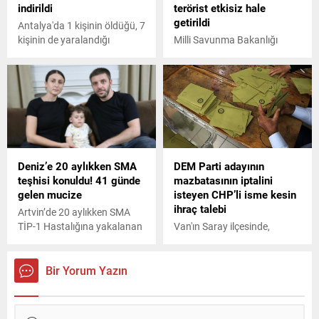
indirildi
terörist etkisiz hale
getirildi
Antalya'da 1 kişinin öldüğü, 7
kişinin de yaralandığı
Milli Savunma Bakanlığı
teleferik kazası sonrası 5 gün
(MSB), Irak'ın kuzeyindeki
havadan asılı kalan 36 kabin
Asos bölgesinde tespit edilen
yere indirildi.
4 PKK'lı teröristin hava
harekatı ile etkisiz hale
getirildiğini açıkladı.
Deniz’e 20 aylıkken SMA
DEM Parti adayının
teşhisi konuldu! 41 günde
mazbatasının iptalini
gelen mucize
isteyen CHP’li isme kesin
ihraç talebi
Artvin’de 20 aylıkken SMA
TİP-1 Hastalığına yakalanan
Van'ın Saray ilçesinde,
1.5 yaşındaki Deniz Günay’ın
Halkların Eşitlik ve
yurt dışında tedavi olabilmesi
Demokrasi Partisinden (DEM
için gerekli 1 milyon 949 bin
Parti) belediye başkanı
Bir Yorum Yazın
dolar düzenlenen kampanya
seçilen Davut Acar'ın
ile 41 günde toplandı.
mazbatasının iptal edilmesi
için başvuru yapan CHP İlçe