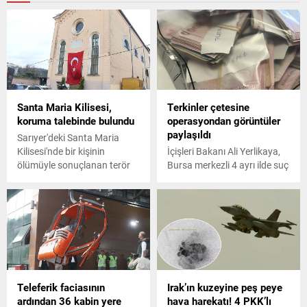
Santa Maria Kilisesi,
Terkinler çetesine
koruma talebinde bulundu
operasyondan görüntüler
paylaşıldı
Sarıyer'deki Santa Maria
Kilisesi'nde bir kişinin
İçişleri Bakanı Ali Yerlikaya,
ölümüyle sonuçlanan terör
Bursa merkezli 4 ayrı ilde suç
saldırısı nedeniyle kilisenin ve
örgütüne yönelik operasyon
Rahip Anton Bulai'nin
düzenlendiğini açıkladı.
avukatı Afşin Hatipoğlu,
Terkinler çetesinin
polis koruması tahsis
çökertildiğini paylaşan
edilmesi için talepte bulundu.
Yerlikaya 6 milyar liralık
gayrimenkule de el
konulduğunu paylaştı.
Teleferik faciasının
Irak’ın kuzeyine peş peye
ardından 36 kabin yere
hava harekatı! 4 PKK’lı