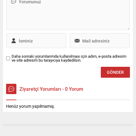
Başkan Vekili Yasin Arslan,
kesin ihraç talebi ile
partisinin İl Disiplin Kurulu'na
sevk edildi.
Daha sonraki yorumlarımda kullanılması için adım, e-posta adresim
ve site adresim bu tarayıcıya kaydedilsin.
Ziyaretçi Yorumları - 0 Yorum
Henüz yorum yapılmamış.