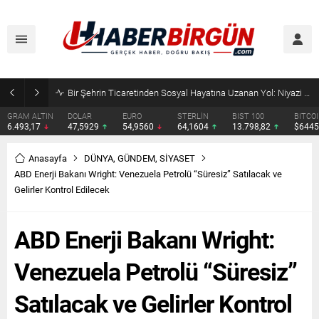
SRV Padel Court, 24 Ülkeye İhracat Yapan Türkiye’nin Padel Kortu Üretim Gücü
DOLAR
EURO
STERLİN
BIST 100
BITCOIN
ETHERE
47,5929
54,9560
64,1604
13.798,82
$64451
$1907.
Anasayfa
DÜNYA
,
GÜNDEM
,
SİYASET
ABD Enerji Bakanı Wright: Venezuela Petrolü “Süresiz” Satılacak ve
Gelirler Kontrol Edilecek
ABD Enerji Bakanı Wright:
Venezuela Petrolü “Süresiz”
Satılacak ve Gelirler Kontrol