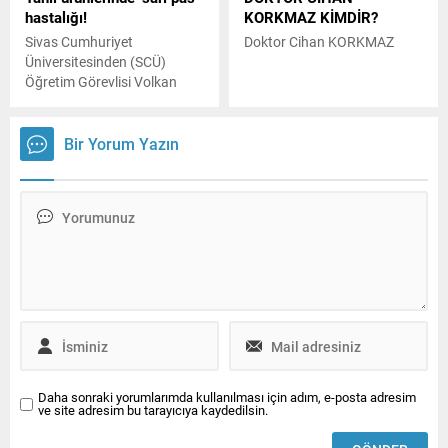
hastalığı!
KORKMAZ KİMDİR?
yanıt veren hastane, güçlü
sağlık turizminde uyulması
teknik altyapısı ve uzman
gereken bazı önemli etik
Sivas Cumhuriyet
Doktor Cihan KORKMAZ
kadrosuyla tanı ve tedavi
değerler şunlardır: Hasta
Üniversitesinden (SCÜ)
süreçlerinde yüksek
güvenliği: Hastaların
Öğretim Görevlisi Volkan
standartları hedefliyor.
güvenliği ve...
Yörük, bu yıl sarı pas
Hastanenin özellikle öne
hastalığı nedeniyle tarım
çıkan alanları arasında
ürünlerinde kalitenin
Bir Yorum Yazın
obezite cerrahisi...
düştüğünü belirterek,
"Hastalıklarla mücadele için
zamanında ilaçlama
yapmamız gerekiyor. Bu
ilaçlama rejimini düzgün
uyguladığımızda, bu işin
önümüzdeki yıllarda rayına
oturacağını düşünüyoruz"
dedi.
Daha sonraki yorumlarımda kullanılması için adım, e-posta adresim
ve site adresim bu tarayıcıya kaydedilsin.