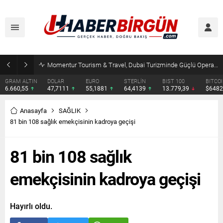
Momentur Tourism & Travel, Dubai Turizminde Güçlü Operasyon Ağıyla Fark Yaratıyor
GRAM ALTIN
DOLAR
EURO
STERLİN
BIST 100
BITCO
6.660,55
47,7111
55,1881
64,4139
13.779,39
$648
Anasayfa
SAĞLIK
81 bin 108 sağlık emekçisinin kadroya geçişi
81 bin 108 sağlık
emekçisinin kadroya geçişi
Hayırlı oldu.