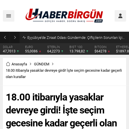
Eyyübiye’de Ziraat Odası Gündemde: Çiftçilerin Sorunları İçin Yeni Çağrı
DOLAR
EURO
STERLİN
BIST 100
BITCOIN
ETHERE
47,7013
55,0086
64,2273
13.798,82
$64278
$1897.
Anasayfa
GÜNDEM
18.00 itibarıyla yasaklar devreye girdi! İşte seçim gecesine kadar geçerli
olan kurallar
18.00 itibarıyla yasaklar
devreye girdi! İşte seçim
gecesine kadar geçerli olan