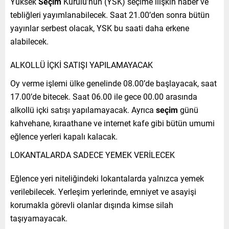
Yüksek
Seçim
Kurulu’nun (YSK) seçime ilişkin haber ve
tebliğleri yayımlanabilecek. Saat 21.00’den sonra bütün
yayınlar serbest olacak, YSK bu saati daha erkene
alabilecek.
ALKOLLÜ İÇKİ SATIŞI YAPILAMAYACAK
Oy verme işlemi ülke genelinde 08.00’de başlayacak, saat
17.00’de bitecek. Saat 06.00 ile gece 00.00 arasında
alkollü içki satışı yapılamayacak. Ayrıca
seçim
günü
kahvehane, kıraathane ve internet kafe gibi bütün umumi
eğlence yerleri kapalı kalacak.
LOKANTALARDA SADECE YEMEK VERİLECEK
Eğlence yeri niteliğindeki lokantalarda yalnızca yemek
verilebilecek. Yerleşim yerlerinde, emniyet ve asayişi
korumakla görevli olanlar dışında kimse silah
taşıyamayacak.