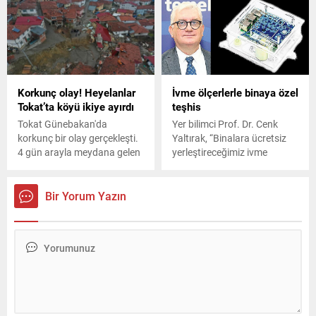
sonucu ağır yaralanan ve
hastanede şehit olan Uzman
Çavuş Mehmet Emre Teke
(29), memleketi Mersin'de
son yolculuğuna uğurlandı.
Korkunç olay! Heyelanlar
İvme ölçerlerle binaya özel
Tokat’ta köyü ikiye ayırdı
teşhis
Tokat Günebakan'da
Yer bilimci Prof. Dr. Cenk
korkunç bir olay gerçekleşti.
Yaltırak, “Binalara ücretsiz
4 gün arayla meydana gelen
yerleştireceğimiz ivme
heyelanlar 900 nüfuslu köyü
ölçerlerden elde edeceğimiz
resmen ikiye böldü. İşte
veriyle, binanın hangi
detaylar...
büyüklükteki depreme nasıl
Bir Yorum Yazın
tepki vereceğini net bir
şekilde söyleyebileceğiz”
diyor.