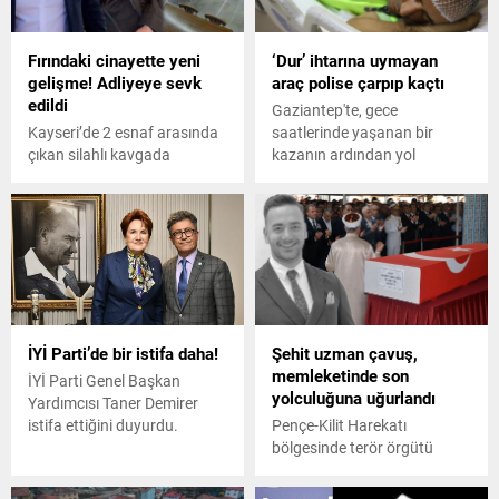
Fırındaki cinayette yeni
‘Dur’ ihtarına uymayan
gelişme! Adliyeye sevk
araç polise çarpıp kaçtı
edildi
Gaziantep'te, gece
Kayseri’de 2 esnaf arasında
saatlerinde yaşanan bir
çıkan silahlı kavgada
kazanın ardından yol
husumetlisi Osman
güvenliğini sağlayan trafik
Tüşümel'i (61) öldüren fırıncı
polisine 'dur' ihtarına
Lütfullah Tüysüz (34),
uymayan lüks araç çarpıp
tedavisi sonrası adliyeye
kaçtı.
sevk edildi.
İYİ Parti’de bir istifa daha!
Şehit uzman çavuş,
memleketinde son
İYİ Parti Genel Başkan
yolculuğuna uğurlandı
Yardımcısı Taner Demirer
istifa ettiğini duyurdu.
Pençe-Kilit Harekatı
bölgesinde terör örgütü
mensuplarınca
gerçekleştirilen taciz ateşi