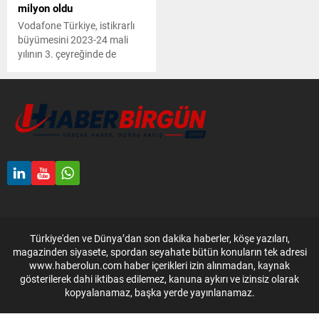
milyon oldu
Vodafone Türkiye, istikrarlı
büyümesini 2023-24 mali
yılının 3. çeyreğinde de
sürdürdü. Ekim-Aralık 2023
dönemini kapsayan 3.
çeyrekte şirketin servis
gelirleri 13 milyar TL olarak
gerçekleşti.
Türkiye'den ve Dünya’dan son dakika haberler, köşe yazıları,
magazinden siyasete, spordan seyahate bütün konuların tek adresi
www.haberolun.com haber içerikleri izin alınmadan, kaynak
gösterilerek dahi iktibas edilemez, kanuna aykırı ve izinsiz olarak
kopyalanamaz, başka yerde yayınlanamaz.