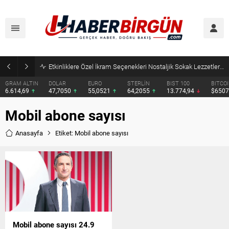
Etkinliklere Özel İkram Seçenekleri Nostaljik Sokak Lezzetleri’nden
GRAM ALTIN
DOLAR
EURO
STERLİN
BIST 100
BITCO
6.614,69
47,7050
55,0521
64,2055
13.774,94
$650
Mobil abone sayısı
Anasayfa
Etiket: Mobil abone sayısı
Mobil abone sayısı 24.9