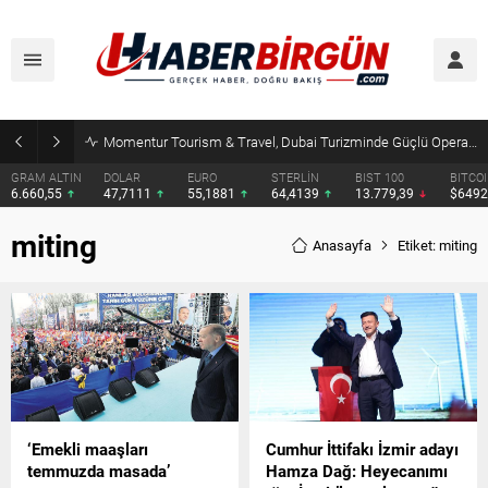
Momentur Tourism & Travel, Dubai Turizminde Güçlü Operasyon Ağıyla Fark Yaratıyor
GRAM ALTIN
DOLAR
EURO
STERLİN
BIST 100
BITCOI
6.660,55
47,7111
55,1881
64,4139
13.779,39
$6492
miting
Anasayfa
Etiket: miting
‘Emekli maaşları
Cumhur İttifakı İzmir adayı
temmuzda masada’
Hamza Dağ: Heyecanımı