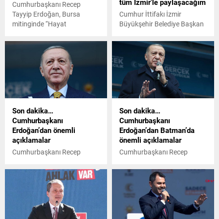
tüm İzmir’le paylaşacağım
Cumhurbaşkanı Recep
Tayyip Erdoğan, Bursa
Cumhur İttifakı İzmir
mitinginde “Hayat
Büyükşehir Belediye Başkan
pahalılığından en fazla
Adayı Hamza Dağ Selçuk'ta
etkilenen kesimlerimiz
mitinge katıldı. Dağ
çalışanlarımız ve
Bıkmadan, usanmadan
emeklilerimizdir. Önümüzdeki
heyecanımı tüm İzmir'le
temmuz, yılın ilk 6 ayındaki
paylaşacağım dedi.
enflasyona göre, emekli
maaşlarını tekrar masaya
yatıracağız” dedi.
Son dakika…
Son dakika…
Cumhurbaşkanı
Cumhurbaşkanı
Erdoğan’dan önemli
Erdoğan’dan Batman’da
açıklamalar
önemli açıklamalar
Cumhurbaşkanı Recep
Cumhurbaşkanı Recep
Tayyip Erdoğan, Kocaeli
Tayyip Erdoğan, Batman’da
mitinginde konuşma yapıyor.
düzenlenen mitingde
konuşma yapıyor.