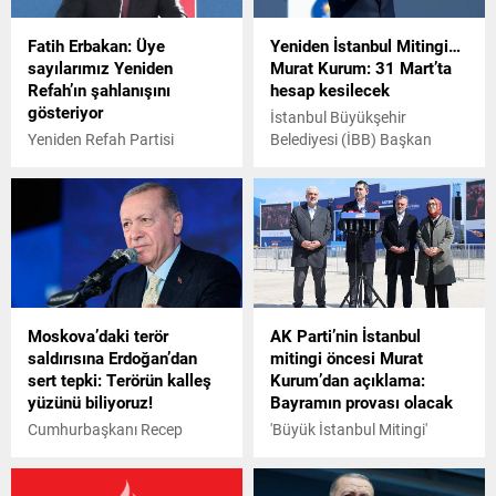
Fatih Erbakan: Üye
Yeniden İstanbul Mitingi…
sayılarımız Yeniden
Murat Kurum: 31 Mart’ta
Refah’ın şahlanışını
hesap kesilecek
gösteriyor
İstanbul Büyükşehir
Yeniden Refah Partisi
Belediyesi (İBB) Başkan
tarafından 15 Temmuz
Adayı Murat Kurum, AK
Meydanı’nda 'Büyük İstanbul
Parti'nin Yeniden İstanbul
Mitingi' düzenledi. Mitingde
mitingi”nde önemli
Yeniden Refah Partisi Genel
açıklamalarda bulundu.
Başkanı Fatih Erbakan,
Yeniden Refah Partisi
İstanbul Büyükşehir Belediye
Başkan Adayı Mehmet
Moskova’daki terör
AK Parti’nin İstanbul
Altınöz, Yeniden Refah
saldırısına Erdoğan’dan
mitingi öncesi Murat
Partisi İstanbul İl Başkanı
sert tepki: Terörün kalleş
Kurum’dan açıklama:
Mustafa Doğan, İstanbul ilçe
yüzünü biliyoruz!
Bayramın provası olacak
adayları ve belediye meclis
üyesi adayları katıldı.
Cumhurbaşkanı Recep
'Büyük İstanbul Mitingi'
Tayyip Erdoğan, Başkent
öncesinde Atatürk
Millet Bahçesi'ndeki Büyük
Havalimanı’nda
Ankara Mitinginde konuşma
gerçekleştirilen basın