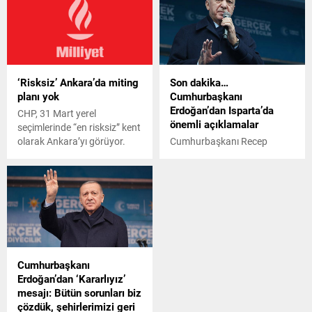
yapıyor.
toplantısına katılan AK Parti
İBB Başkan Adayı Murat
Kurum açıklamalarda
bulundu.
‘Risksiz’ Ankara’da miting
Son dakika…
planı yok
Cumhurbaşkanı
Erdoğan’dan Isparta’da
CHP, 31 Mart yerel
önemli açıklamalar
seçimlerinde “en risksiz” kent
olarak Ankara’yı görüyor.
Cumhurbaşkanı Recep
Tayyip Erdoğan, Isparta'da
partisinin 15 Temmuz
Cumhuriyet ve Demokrasi
Meydanı'ndaki mitinginde
konuşma yapıyor.
Cumhurbaşkanı
Erdoğan’dan ‘Kararlıyız’
mesajı: Bütün sorunları biz
çözdük, şehirlerimizi geri