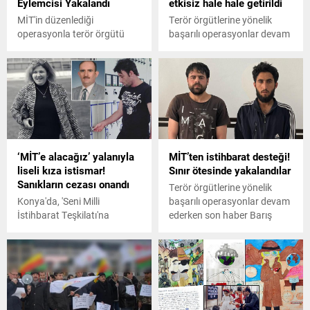
Eylemcisi Yakalandı
etkisiz hale hale getirildi
MİT'in düzenlediği
Terör örgütlerine yönelik
operasyonla terör örgütü
başarılı operasyonlar devam
DEAŞ'ın sözde
ederken son haber Irak'ın
yöneticilerinden Mehmet
kuzeyindeki Hakurk
Gören, Afganistan-Pakistan
bölgesinden geldi. MİT,
bölgesinde yakalanarak
bölgede tespit edilen 15
Türkiye'ye getirildi.
teröristi etkisiz hale getirdi.
‘MİT’e alacağız’ yalanıyla
MİT’ten istihbarat desteği!
liseli kıza istismar!
Sınır ötesinde yakalandılar
Sanıkların cezası onandı
Terör örgütlerine yönelik
Konya'da, 'Seni Milli
başarılı operasyonlar devam
İstihbarat Teşkilatı'na
ederken son haber Barış
memur olarak alacağız'
Pınarı Harekatı bölgesinden
vaadiyle kandırılan lise
geldi.
öğrencisi G.A.'ya (17) cinsel
istismarda bulunup, 22 yıl
hapis cezasına çarptırılan
Ahmet Mandal (35) ve ona