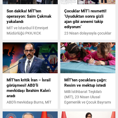
yardım ettikleri gerekçesiyle
iş ortağı Ali Akkaş ile bir süre
Son dakika! MİT’ten
Çocuklar MİT’i resmetti!
tutuklu kaldıktan sonra
operasyon: Saim Çakmak
‘Uyuduktan sonra gizli
tahliye olan okul müdürleri
yakalandı
ajan gibi annemi takip
Harun Avcu ve Asuman
ediyorum’
Sahar Koleri'ye...
MİT ve İstanbul İl Emniyet
Müdürlüğü PKK/KCK
23 Nisan dolayısıyla çocuklar
Almanya yapılanması sözde
MİT Başkanı İbrahim Kalın'a
sorumlularından Saim
mektup ve yaptıkları resimleri
Çakmak'ı İstanbul’da
gönderdi.
yakaladı.
MİT’ten kritik İran – İsrail
MİT’ten çocuklara çağrı:
görüşmesi! ABD’li
Resim ve mektup istedi
mevkidaşı İbrahim Kalın’ı
Milli İstihbarat Teşkilatı
aradı
(MİT), 23 Nisan Ulusal
ABD'li mevkidaşı Burns, MİT
Egemenlik ve Çocuk Bayramı
Başkanı İbrahim Kalın'ı
dolayısıyla çocuklardan
bayramda arayarak İran'ın
güvenlik, istihbarat ve gizli
İsrail'e yönelik saldırı iddiaları
ajan kelimelerini resimle ya