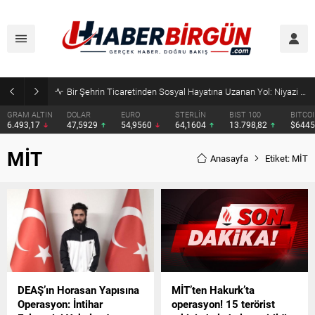
Bir Şehrin Ticaretinden Sosyal Hayatına Uzanan Yol: Niyazi Cihan
GRAM ALTIN
DOLAR
EURO
STERLİN
BIST 100
BITCO
6.493,17
47,5929
54,9560
64,1604
13.798,82
$644
MİT
Anasayfa
Etiket: MİT
DEAŞ’ın Horasan Yapısına
MİT’ten Hakurk’ta
Operasyon: İntihar
operasyon! 15 terörist