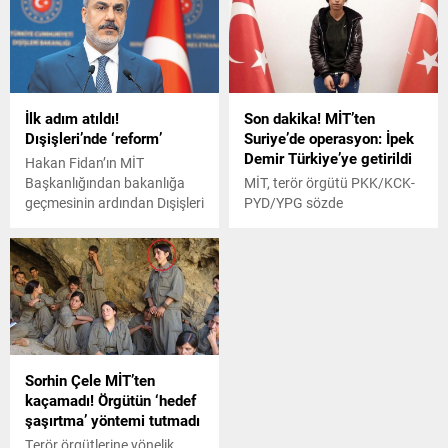
ilgili görüştü.
da mektupla kağıda
dökmelerini istedi.
İlk adım atıldı!
Son dakika! MİT’ten
Dışişleri’nde ‘reform’
Suriye’de operasyon: İpek
Demir Türkiye’ye getirildi
Hakan Fidan’ın MİT
Başkanlığından bakanlığa
MİT, terör örgütü PKK/KCK-
geçmesinin ardından Dışişleri
PYD/YPG sözde
Bakanlığı teşkilat
sorumlularından İpek Demir'i
yapılanmasında yapılması
Suriye'de yakalayarak
beklenen reformun ilk adımı
Türkiye'ye getirdi.
atıldı. Cumhurbaşkanlığı
kararnamesi ile Türkiye’nin
diplomaside küresel bir aktör
haline gelmesi dikkate
alınarak bakanlığın teşkilat
Sorhin Çele MİT’ten
yapılanmasında, dünyadaki
kaçamadı! Örgütün ‘hedef
gelişmelere paralel
şaşırtma’ yöntemi tutmadı
değişikliklere gidildi.
Terör örgütlerine yönelik