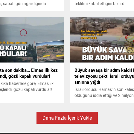
ı, sabah gün ağardığında
teklifini kabul ettiğini bildirdi.
 Refah sınır kapısındaydı. İsrail
eri 2005 yılından sonra ilk kez
elphia Koridoru'na girmiş oldu ve
ır'la 1979 anlaşmasının ihlal
si anlamına geliyor.
ta son dakika… Elmas ilk kez
Büyük savaşa bir adım kaldı!
ndi, gözü kapalı vurdular!
televizyonu çekti İsrail orduy
sınırına yığdı
kika haberlere göre, Elmas ilk
eşlendi, gözü kapalı vurdular!
İsrail ordusu Hamas'ın son kales
olduğunu iddia ettiği ve 2 milyon 
yaşadığı Refah'a geniş çaplı bir 
başlatmak üzere. Rusya resmi
medyasının çektiği görüntülerde 
Daha Fazla İçerik Yükle
Aviv'in adeta bütün orduyu Mısır
sınırına yığdığı kayıtlara geçti.