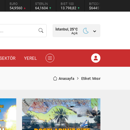
STERLİN
BIST 100
BITCOIN
ETHEREUM
TETHER
64,1604
13.798,82
$64451
$1907.5
$0.999525
İstanbul,
25
°C
Açık
SEKTÖR
YEREL
Anasayfa
Etiket: Mısır