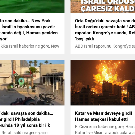
ta son dakika… New York
Orta Doğu’daki savaşta son 
İsrail’in fiyaskosunu yazdı:
İsrail ordusu çaresiz kaldı! A
r orada değil, Hamas yeniden
raporları Kongre’ye sundu, Re
yor!
‘boş’ çıktı
kika İsrail haberlerine göre, New
ABD İsrail raporunu Kongre'ye s
imes İsrail'in fiyaskosunu yazdı:
Times of İsrael gazetesine konu
 orada değil, Hamas yeniden
düzey yetkililer ise İsrail ordusu
yor!
Gazze'nin güneyinde neden çare
kaldığını açıkladı.
’deki savaşta son dakika…
Katar ve Mısır devreye girdi!
r girdi! Philadelphia
Hamas ateşkesi kabul etti
ru’nda 19 yıl sonra bir ilk
El Cezire'nin haberine göre, Ham
in Refah saldırısı gece yarısı
Katarlı ve Mısırlı arabuluculara 