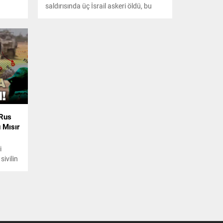
saldırısında üç İsrail askeri öldü, bu
sabah yayınlanan duyuru ise aylardır
korkuyla beklenen saldırının kısa
sürede başlayabileceği sinyalini
veriyor.
 Rus
u Mısır
i
sivilin
savaşı
ise Tel