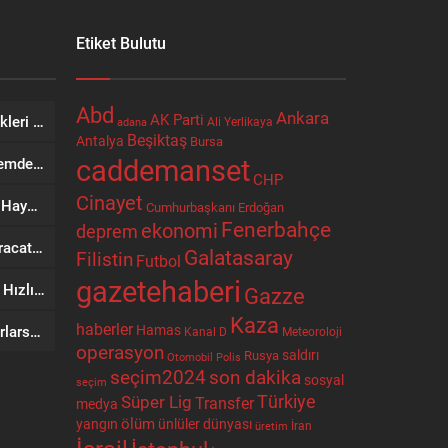
Etiket Bulutu
Abd
Ankara
AK Parti
Etkinliklere Özel İkram Seçenekleri Nostaljik Sokak Lezzetleri’nden
Ali Yerlikaya
adana
Beşiktaş
Antalya
Bursa
caddemanset
Eyyübiye’de Ziraat Odası Gündemde: Çiftçilerin Sorunları İçin Yeni Çağrı
CHP
Cinayet
Bir Şehrin Ticaretinden Sosyal Hayatına Uzanan Yol: Niyazi Cihan
Cumhurbaşkanı Erdoğan
Fenerbahçe
ekonomi
deprem
SRV Padel Court, 24 Ülkeye İhracat Yapan Türkiye’nin Padel Kortu Üretim Gücü
Galatasaray
Filistin
Futbol
gazetehaberi
AVEGA’da Yerli Üretimin Gücü: Hızlı Servis ve Kesintisiz Teknik Destek
Gazze
Kaza
haberler
Hamas
Trump’tan İran’a: Geri adım atarlarsa ağır bedel öderler
Kanal D
Meteoroloji
operasyon
Rusya
saldırı
Otomobil
Polis
seçim2024
son dakika
sosyal
seçim
Türkiye
Süper Lig
Transfer
medya
ölüm
ünlüler dünyası
yangın
İran
üretim