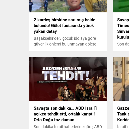
2 kardeş birbirine sarılmış halde
Savaş
bulundu! Gölet faciasında yürek
Times 
yakan detay
Sinva
kurulu
Başakşehir'de 3 çocuk iddiaya göre
güvenlik önlemi bulunmayan gölete
Son da
girdi. Gölete giren 3 çocuktan, 11 ve 7
York T
yaşlarındaki Mısır uyruklu 2 kardeş
Sinvar
boğuldu. İhbar üzerine olay yerine
kurulu
gelen itfaiye ekipleri 2 çocuğun cansız
bedenine ulaştı. Boğulan iki kardeşin
acı hikayesi ise herkesi ağlattı.
Savaşta son dakika… ABD İsrail’i
Gazze
açıkça tehdit etti, ortalık karıştı!
Tankla
Orta Doğu toz duman
Korido
Son dakika İsrail haberlerine göre, ABD
İsrail'