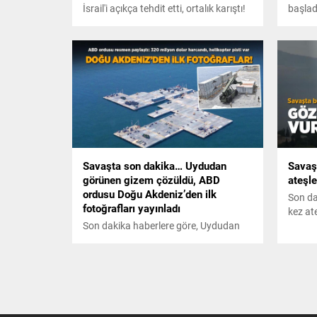
İsrail'i açıkça tehdit etti, ortalık karıştı!
başlad
Orta Doğu toz duman
tanklar
askerl
Philad
bu Mıs
edilme
Savaşta son dakika… Uydudan
Savaş
görünen gizem çözüldü, ABD
ateşle
ordusu Doğu Akdeniz’den ilk
Son da
fotoğrafları yayınladı
kez at
Son dakika haberlere göre, Uydudan
görünen gizem çözüldü, ABD ordusu
Doğu Akdeniz'den ilk fotoğrafları
yayınladı