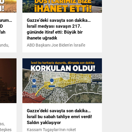
durum…
Gazze’deki savaşta son dakika…
BD
İsrail medyası savaşın 217.
fah
gününde itiraf etti: Büyük bir
ihanete uğradık
undu,
ABD Başkanı Joe Biden'ın İsrail'e
şan üst
yönelik 'Silah göndermeyeceğiz'
nun
açıklaması Tel Aviv'de depreme yol
siz
açtı. Jerusalem Post gazetesi bu kararı
'ihanet' olarak yorumlarken, ABD
medyası İsrail'in bölgede yalnız
bırakılmasının 'etik' olmadığını öne
sürdü.
Gazze’deki savaşta son dakika…
İsrail bu sabah tahliye emri verdi!
Saldırı yaklaşıyor
as,
ateşkes
Kassam Tugayları'nın roket