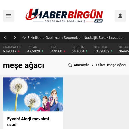
Etkinliklere Özel İkram Seçenekleri Nostaljik Sokak Lezzetleri’nden
GRAM ALTIN
DOLAR
EURO
STERLİN
BIST 100
BITCO
6.493,17
47,5929
54,9560
64,1604
13.798,82
$644
meşe ağacı
Anasayfa
Etiket: meşe ağacı
Eyvah! Alerji mevsimi
uzadı