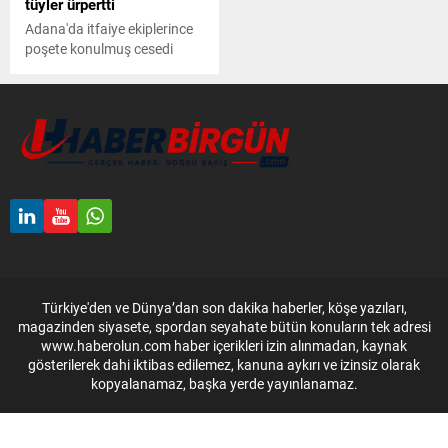
tüyler ürpertti
Adana'da itfaiye ekiplerince
poşete konulmuş cesedi
bulunan Mehtap bebeğin
annesi Ayşegül (30) ile
babası Suat Talay (42)
hakkında ‘ihmali davranışla
kasten öldürme’ suçundan
20’şer yıldan 25’er yıla kadar
hapsi istendi.
Türkiye'den ve Dünya’dan son dakika haberler, köşe yazıları,
magazinden siyasete, spordan seyahate bütün konuların tek adresi
www.haberolun.com haber içerikleri izin alınmadan, kaynak
gösterilerek dahi iktibas edilemez, kanuna aykırı ve izinsiz olarak
kopyalanamaz, başka yerde yayınlanamaz.