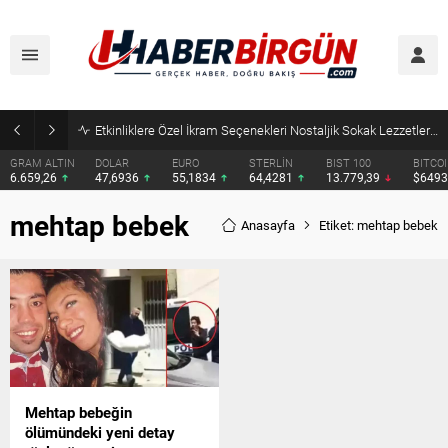
Etkinliklere Özel İkram Seçenekleri Nostaljik Sokak Lezzetleri’nden
GRAM ALTIN
DOLAR
EURO
STERLİN
BIST 100
BITCO
6.659,26
47,6936
55,1834
64,4281
13.779,39
$649
mehtap bebek
Anasayfa
Etiket: mehtap bebek
Mehtap bebeğin
ölümündeki yeni detay