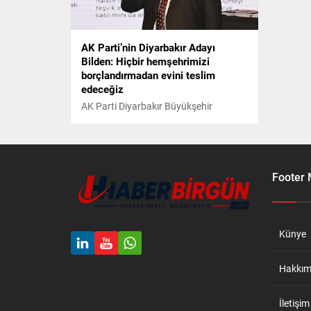
AK Parti’nin Diyarbakır Adayı
Bilden: Hiçbir hemşehrimizi
borçlandırmadan evini teslim
edeceğiz
AK Parti Diyarbakır Büyükşehir
Belediye Başkan Adayı Mehmet Halis
Bilden, proje tanıtım programında
yaptığı konuşmada, kent merkezinde 9
bölgenin kentsel dönüşüme tabi
tutulacağını belirterek, “Tek bir kuruş
Footer
para istemeden biz bu konutların
hepsini hemşehrilerimize teslim
edeceğiz. Bizim, Diyarbakır’ın da farkı o
olsun. Bununla da 10 bin istihdam
Künye
oluşturacağız. Hiçbir hemşehrimizi...
Hakkım
İletişim