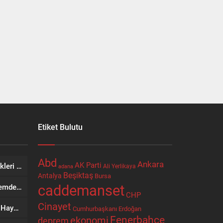
Etiket Bulutu
Abd
Ankara
AK Parti
Etkinliklere Özel İkram Seçenekleri Nostaljik Sokak Lezzetleri’nden
Ali Yerlikaya
adana
Beşiktaş
Antalya
Bursa
caddemanset
Eyyübiye’de Ziraat Odası Gündemde: Çiftçilerin Sorunları İçin Yeni Çağrı
CHP
Cinayet
Bir Şehrin Ticaretinden Sosyal Hayatına Uzanan Yol: Niyazi Cihan
Cumhurbaşkanı Erdoğan
Fenerbahçe
ekonomi
deprem