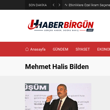
SON DAKİKA
Etkinliklere Özel İkram Seçene
Anasayfa
GÜNDEM
SİYASET
EKONO
Mehmet Halis Bilden