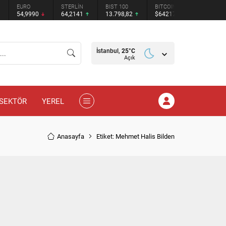
EURO
STERLİN
BIST 100
BITCOIN
ETHEREU
54,9990
64,2141
13.798,82
$64217
$1899.77
İstanbul,
25
°C
Açık
SEKTÖR
YEREL
Anasayfa
Etiket: Mehmet Halis Bilden