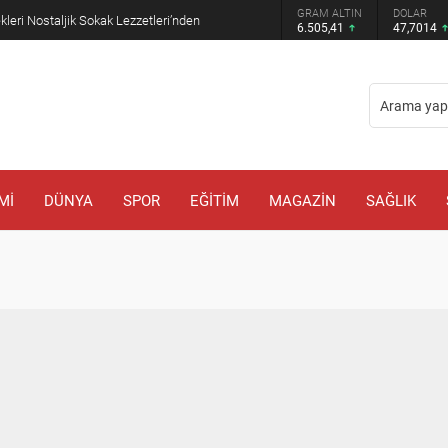
GRAM ALTIN
DOLAR
kleri Nostaljik Sokak Lezzetleri’nden
6.505,41
47,7014
Mİ
DÜNYA
SPOR
EĞİTİM
MAGAZİN
SAĞLIK