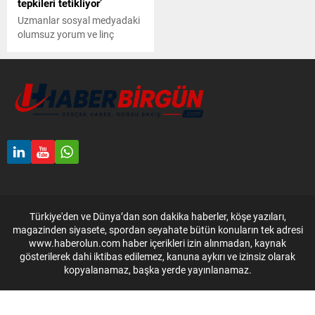
tepkileri tetikliyor’
Uzmanlar sosyal medyadaki
olumsuz yorum ve linç
kampanyalarının, ruh
sağlığını bozabileceği
uyarısında bulundu. Bu tür
baskılar, kaygı bozukluğu ve
depresyona yol açabiliyor.
Türkiye'den ve Dünya’dan son dakika haberler, köşe yazıları,
magazinden siyasete, spordan seyahate bütün konuların tek adresi
www.haberolun.com haber içerikleri izin alınmadan, kaynak
gösterilerek dahi iktibas edilemez, kanuna aykırı ve izinsiz olarak
kopyalanamaz, başka yerde yayınlanamaz.