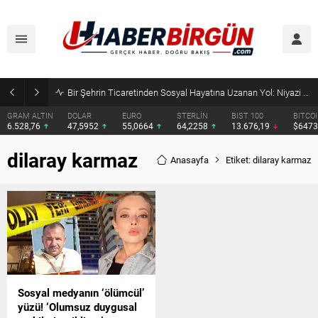
Bir Şehrin Ticaretinden Sosyal Hayatına Uzanan Yol: Niyazi Cihan
GRAM ALTIN
DOLAR
EURO
STERLİN
BIST 100
BITCO
6.528,76
47,5952
55,0664
64,2258
13.676,19
$647
dilaray karmaz
Anasayfa
Etiket: dilaray karmaz
Sosyal medyanın ‘ölümcül’
yüzü! ‘Olumsuz duygusal